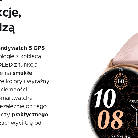
cje,
dzą
dywatch 5 GPS
logie z kobiecą
OLED
z funkcją
że na
smukłe
we kolory i wyraźny
 ciemności.
martwatcha
iezależnie od tego,
czy
praktycznego
zachwyci Cię od