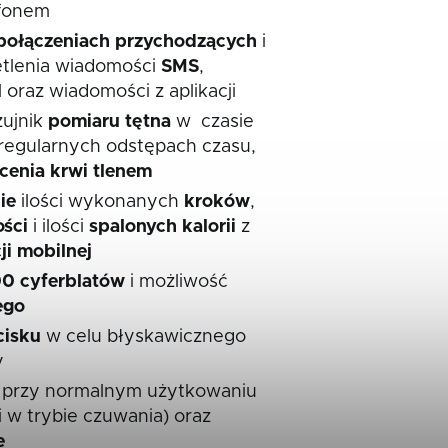
efonem
połączeniach przychodzących
i
tlenia wiadomości
SMS
,
 oraz wiadomości z aplikacji
ujnik
pomiaru
tętna
w czasie
regularnych odstępach czasu,
cenia krwi tlenem
ie
ilości wykonanych
kroków
,
ości
i ilości
spalonych kalorii
z
ji mobilnej
00
cyferblatów
i możliwość
ego
cisku
w celu błyskawicznego
y
ii przy normalnym użytkowaniu
i w trybie czuwania) oraz
e