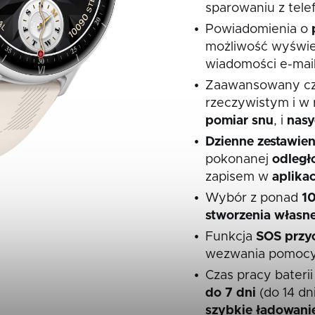
sparowaniu z tel
Powiadomienia o
możliwość wyświe
wiadomości e-mail
Zaawansowany cz
rzeczywistym i w 
pomiar
snu
, i
nasy
Dzienne zestawien
pokonanej
odległ
zapisem w
aplikac
Wybór z ponad
1
stworzenia
własn
Funkcja
SOS
przy
wezwania pomoc
Czas pracy bater
do 7 dni
(do 14 dn
szybkie ładowani