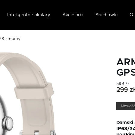
Inteligentne okulary
Akcesoria
Słuchawki
O 
S srebrny
ARM
GPS
599 zł
299 zł
Nowoś
Damski
IP68/3
polskim