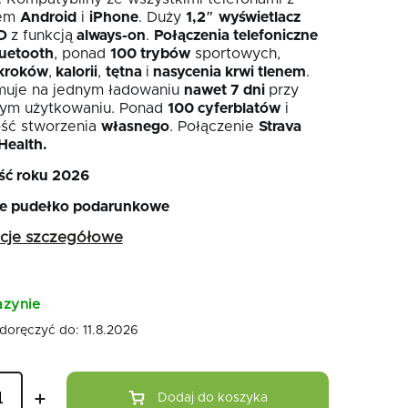
mem
Android
i
iPhone
. Duży
1,2″
wyświetlacz
D
z funkcją
always-on
.
Połączenia telefoniczne
luetooth
, ponad
100 trybów
sportowych,
kroków
,
kalorii
,
tętna
i
nasycenia krwi tlenem
.
uje na jednym ładowaniu
nawet 7 dni
przy
ym użytkowaniu. Ponad
100 cyferblatów
i
ść stworzenia
własnego
. Połączenie
Strava
Health.
ć roku 2026
e pudełko podarunkowe
acje szczegółowe
zynie
doręczyć do:
11.8.2026
Dodaj do koszyka