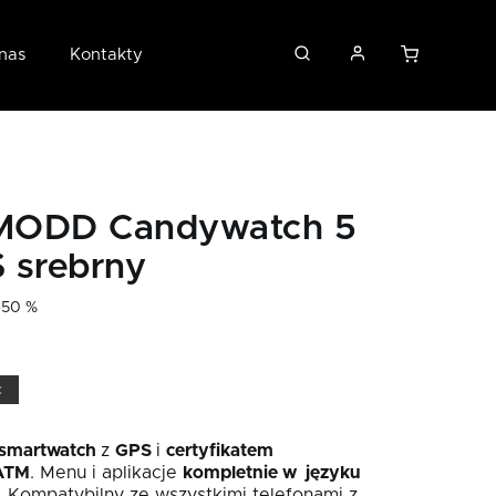
nas
Kontakty
ODD Candywatch 5
 srebrny
–50 %
ć
 smartwatch
z
GPS
i
certyfikatem
ATM
. Menu i aplikacje
kompletnie w języku
. Kompatybilny ze wszystkimi telefonami z