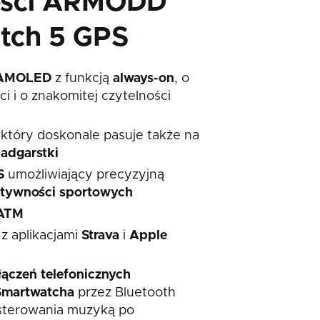
ości ARMODD
tch 5 GPS
z AMOLED
z funkcją
always-on
, o
ci i o znakomitej czytelności
 który doskonale pasuje także na
adgarstki
S
umożliwiający precyzyjną
tywności
sportowych
ATM
z aplikacjami
Strava
i
Apple
czeń telefonicznych
Smartwatcha
przez Bluetooth
 sterowania muzyką po