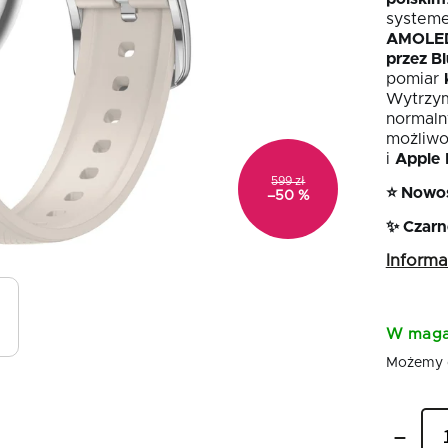
syste
AMOLE
przez B
pomiar
Wytrzym
normaln
możliwo
i
Apple
599 zł
⭐ Nowoś
–50 %
✨ Czarn
Inform
W maga
Możemy 