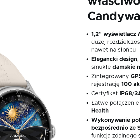
właściw
Candywa
1,2″ wyświetlac
dużej rozdzielczoś
nawet na słońcu
Elegancki design
,
smukłe
damskie n
Zintegrowany
GP
rejestrację
100
ak
Certyfikat
IP68
/
3
Łatwe połączenie 
Health
Wykonywanie połą
bezpośrednio ze 
funkcja zdalnego