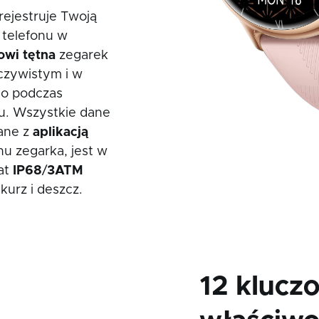
rejestruje Twoją
 telefonu w
owi
tętna
zegarek
czywistym i w
no podczas
ku. Wszystkie dane
ane z
aplikacją
nu zegarka, jest w
kat
IP68
/
3ATM
urz i deszcz.
12 klucz