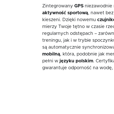
Zintegrowany
GPS
niezawodnie 
aktywność sportową
, nawet bez
kieszeni. Dzięki nowemu
czujnik
mierzy Twoje tętno w czasie rze
regularnych odstępach – zarów
treningu, jak i w trybie spoczyn
są automatycznie synchronizow
mobilną
, która, podobnie jak me
pełni w
języku polskim
. Certyfi
gwarantuje odporność na wodę, k