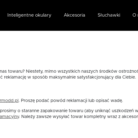
Inteligentne okulary
Akcesoria
Słuchawki
O 
as towaru? Niestety, mimo wszystkich naszych środków ostrożnośc
zyć reklamację w sposób maksymalnie satysfakcjonujący dla Ciebie.
rmodd.pl
. Proszę podać powód reklamacji lub opisać wadę.
, prosimy o staranne zapakowanie towaru (aby uniknąć uszkodzeń w
lamacyjny
. Należy zawsze wysyłać towar kompletny wraz z akcesor