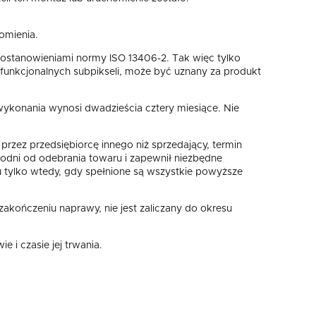
,
omienia.
postanowieniami normy ISO 13406-2. Tak więc tylko
iefunkcjonalnych subpikseli, może być uznany za produkt
ykonania wynosi dwadzieścia cztery miesiące. Nie
rzez przedsiębiorcę innego niż sprzedający, termin
godni od odebrania towaru i zapewnił niezbędne
u tylko wtedy, gdy spełnione są wszystkie powyższe
akończeniu naprawy, nie jest zaliczany do okresu
 i czasie jej trwania.