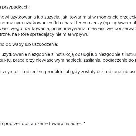
h przypadkach:
mowi użytkowania lub zużycia, jaki towar miał w momencie przejęci
ormalnym użytkowaniem lub charakterem rzeczy (np. upływem ok
właściwego użytkowania, przechowywania, niewłaściwej konserwacj
zne, na które sprzedający nie miał wpływu.
zło do wady lub uszkodzenia:
żytkowanie niezgodnie z instrukcją obsługi lub niezgodnie z inst
tu, praca przy niewłaściwym napięciu zasilania, podłączenie do n
icznym uszkodzeniem produktu lub gdy zostały uszkodzone lub usu
o poprzez dostarczenie towaru na adres: '