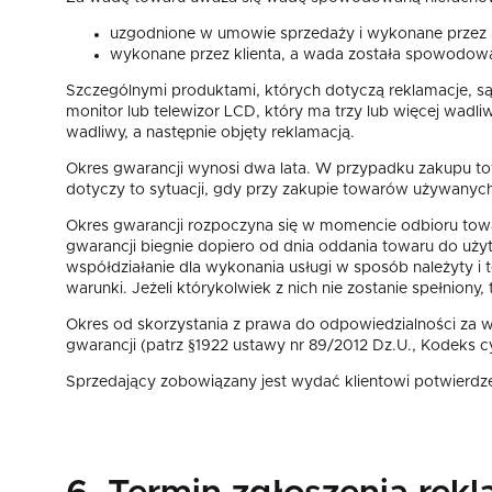
uzgodnione w umowie sprzedaży i wykonane przez s
wykonane przez klienta, a wada została spowodowan
Szczególnymi produktami, których dotyczą reklamacje, są
monitor lub telewizor LCD, który ma trzy lub więcej wadli
wadliwy, a następnie objęty reklamacją.
Okres gwarancji wynosi dwa lata. W przypadku zakupu to
dotyczy to sytuacji, gdy przy zakupie towarów używanyc
Okres gwarancji rozpoczyna się w momencie odbioru towar
gwarancji biegnie dopiero od dnia oddania towaru do użyt
współdziałanie dla wykonania usługi w sposób należyty i
warunki. Jeżeli którykolwiek z nich nie zostanie spełniony
Okres od skorzystania z prawa do odpowiedzialności za w
gwarancji (patrz §1922 ustawy nr 89/2012 Dz.U., Kodeks c
Sprzedający zobowiązany jest wydać klientowi potwierdzen