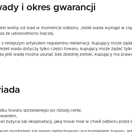
ady i okres gwarancji
 jest wolny od wad w momencie odbioru. Jeżeli wada wystąpi w ciąg
ba że udowodniono inaczej.
 z niniejszym artykułem regulaminu reklamacji. Kupujący może żą
Jeżeli wada dotyczy tylko części towaru, kupujący może żądać tylko 
za jeśli wadę można usunąć bez zbędnej zwłoki, kupujący ma prawo
wiada
dku towaru sprzedanego po niższej cenie,
owaniem,
użycia lub eksploatacji, jaką towar miał w chwili odbioru przez k
m montażem lub innym niefachowym uruchomieniem towaru, jeżeli