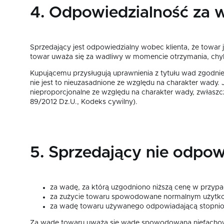
4. Odpowiedzialność za w
Sprzedający jest odpowiedzialny wobec klienta, że towar
towar uważa się za wadliwy w momencie otrzymania, chy
Kupującemu przysługują uprawnienia z tytułu wad zgodnie
nie jest to nieuzasadnione ze względu na charakter wady. 
nieproporcjonalne ze względu na charakter wady, zwłaszc
89/2012 Dz.U., Kodeks cywilny).
5. Sprzedający nie odpo
za wadę, za którą uzgodniono niższą cenę w przypa
za zużycie towaru spowodowane normalnym użytk
za wadę towaru używanego odpowiadającą stopniowi z
Za wadę towaru uważa się wadę spowodowaną niefachowy