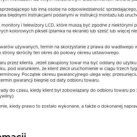
przedającego lub inną osobę na odpowiedzialność sprzedającego
a błędnymi instrukcjami podanymi w instrukcji montażu lub uruch
 monitory i telewizory LCD, które muszą być zgodne z niektórymi 
wych kolorowych pikseli (plamka na ekranie) lub sześć lub więcej n
warów używanych, termin na skorzystanie z prawa do wadliwego w
h strony skróciły ten okres do połowy okresu ustawowego.
u przez klienta. Jeżeli zakupiony towar ma być oddany do użytku p
ku, pod warunkiem, że klient zlecił uruchomienie w ciągu trzech ty
 terminowy. Początek okresu gwarancyjnego ulega więc przesunięci
, termin gwarancji biegnie od daty odbioru towaru.
ady do czasu, kiedy klient był zobowiązany do odbioru towaru po z
ywilny).
ie, kiedy prawo to zostało wykonane, a także o dokonanej naprawie