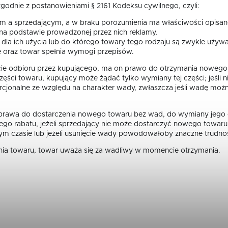
odnie z postanowieniami § 2161 Kodeksu cywilnego, czyli:
m a sprzedającym, a w braku porozumienia ma właściwości opisan
 na podstawie prowadzonej przez nich reklamy,
 dla ich użycia lub do którego towary tego rodzaju są zwykle używ
ie oraz towar spełnia wymogi przepisów.
e odbioru przez kupującego, ma on prawo do otrzymania nowego t
zęści towaru, kupujący może żądać tylko wymiany tej części; jeśli 
porcjonalne ze względu na charakter wady, zwłaszcza jeśli wadę mo
 z prawa do dostarczenia nowego towaru bez wad, do wymiany jego
o rabatu, jeżeli sprzedający nie może dostarczyć nowego towaru 
nym czasie lub jeżeli usunięcie wady powodowałoby znaczne trudno
ania towaru, towar uważa się za wadliwy w momencie otrzymania.