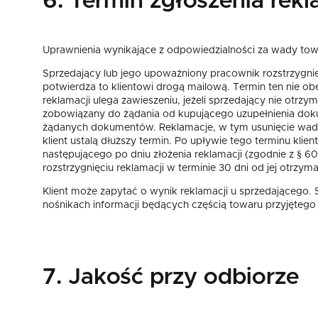
6. Termin zgłoszenia rekl
Uprawnienia wynikające z odpowiedzialności za wady towar
Sprzedający lub jego upoważniony pracownik rozstrzygni
potwierdza to klientowi drogą mailową. Termin ten nie o
reklamacji ulega zawieszeniu, jeżeli sprzedający nie otr
zobowiązany do żądania od kupującego uzupełnienia doku
żądanych dokumentów. Reklamacje, w tym usunięcie wad, mu
klient ustalą dłuższy termin. Po upływie tego terminu kli
następującego po dniu złożenia reklamacji (zgodnie z § 
rozstrzygnięciu reklamacji w terminie 30 dni od jej otrzyma
Klient może zapytać o wynik reklamacji u sprzedającego. 
nośnikach informacji będących częścią towaru przyjętego d
7. Jakość przy odbiorze