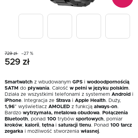
729 zł
–27 %
529 zł
Smartwatch
z wbudowanym
GPS
i
wodoodpornością
5ATM
do
pływania
. Całość
w pełni w języku polskim
.
Działa ze wszystkimi telefonami z systemem
Android
i
iPhone
. Integracja ze
Strava
i
Apple
Health
. Duży,
1,96
″ wyświetlacz
AMOLED
z funkcją
always-on
.
Bardzo
wytrzymała, metalowa obudowa
.
Połączenia
Bluetooth
, ponad
100
trybów
sportowych
, pomiar
kroków
,
kalorii
,
tętna
i
saturacji
tlenu
. Ponad
100
tarcz
zegarka
i możliwość stworzenia
własnej
.