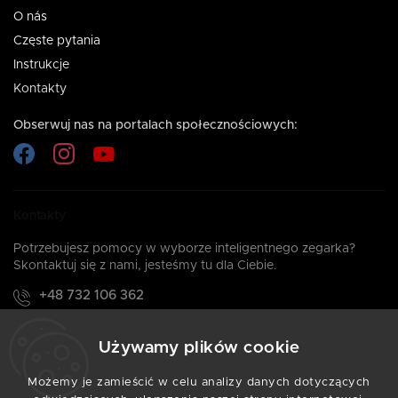
O nás
Częste pytania
Instrukcje
Kontakty
Obserwuj nas na portalach społecznościowych:
Kontakty
Potrzebujesz pomocy w wyborze inteligentnego zegarka?
Skontaktuj się z nami, jesteśmy tu dla Ciebie.
+48 732 106 362
Zadzwoń do nas: Pn-Pt: 08:00 - 16:00
Używamy plików cookie
info@armodd.pl
Odpowiadamy w ciągu 24 godzin
Możemy je zamieścić w celu analizy danych dotyczących