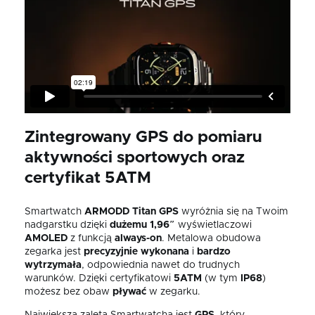
Zintegrowany GPS do pomiaru
aktywności sportowych oraz
certyfikat 5ATM
Smartwatch
ARMODD Titan GPS
wyróżnia się na Twoim
nadgarstku dzięki
dużemu
1,96″
wyświetlaczowi
AMOLED
z funkcją
always-on
. Metalowa obudowa
zegarka jest
precyzyjnie wykonana
i
bardzo
wytrzymała
, odpowiednia nawet do trudnych
warunków. Dzięki certyfikatowi
5ATM
(w tym
IP68
)
możesz bez obaw
pływać
w zegarku.