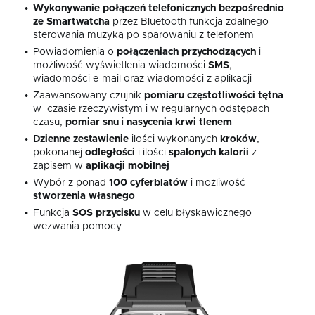
Wykonywanie połączeń telefonicznych bezpośrednio
ze Smartwatcha
przez Bluetooth funkcja zdalnego
sterowania muzyką po sparowaniu z telefonem
Powiadomienia o
połączeniach przychodzących
i
możliwość wyświetlenia wiadomości
SMS
,
wiadomości e-mail oraz wiadomości z aplikacji
Zaawansowany czujnik
pomiaru
częstotliwości
tętna
w czasie rzeczywistym i w regularnych odstępach
czasu,
pomiar
snu
i
nasycenia krwi tlenem
Dzienne zestawienie
ilości wykonanych
kroków
,
pokonanej
odległości
i ilości
spalonych kalorii
z
zapisem w
aplikacji mobilnej
Wybór z ponad
100
cyferblatów
i możliwość
stworzenia
własnego
Funkcja
SOS
przycisku
w celu błyskawicznego
wezwania pomocy