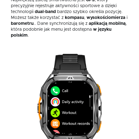
Największą zaletą Smartwatcha jest
GPS
, który
precyzyjnie rejestruje aktywności sportowe a dzięki
technologii
dual-band
bardzo szybko określa pozycję.
Możesz także korzystać z
kompasu
,
wysokościomierza
i
barometru
.. Dane synchronizują się z
aplikacją mobilną
,
która podobnie jak menu jest dostępna
w języku
polskim
.