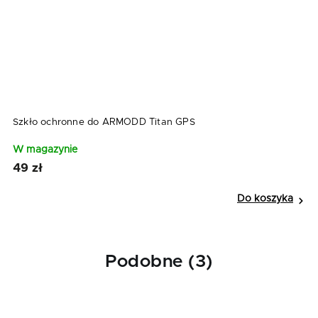
i
Szkło ochronne do ARMODD Titan GPS
P
W magazynie
W
49 zł
6
Do koszyka
Podobne (3)