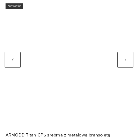
Nowość
Previous
Next
ARMODD Titan GPS srebrna z metalową bransoletą
A