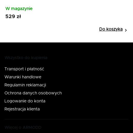
W magazynie
W
529 zł
4
Do koszyka
Wszystko do kupienia
Transport i płatność
Warunki handlowe
Regulamin reklamacji
Ochrona danych osobowych
Logowanie do konta
Rejestracja klienta
Więcej o ARMODD