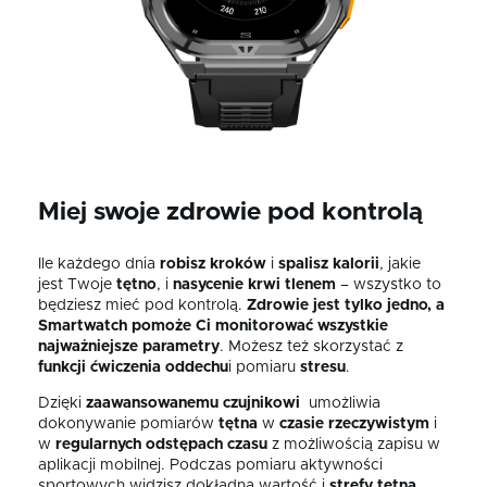
Miej swoje zdrowie pod kontrolą
Ile każdego dnia
robisz kroków
i
spalisz kalorii
, jakie
jest Twoje
tętno
,
i
nasycenie krwi
tlenem
–⁠ wszystko to
będziesz mieć pod kontrolą.
Zdrowie jest tylko jedno, a
Smartwatch pomoże Ci monitorować wszystkie
najważniejsze parametry
. Możesz też skorzystać z
funkcji ćwiczenia oddechu
i pomiaru
stresu
.
Dzięki
zaawansowanemu czujnikowi
umożliwia
dokonywanie pomiarów
tętna
w
czasie rzeczywistym
i
w
regularnych odstępach czasu
z możliwością zapisu w
aplikacji mobilnej.
Podczas pomiaru aktywności
sportowych widzisz dokładną wartość i
strefy
tętna
.