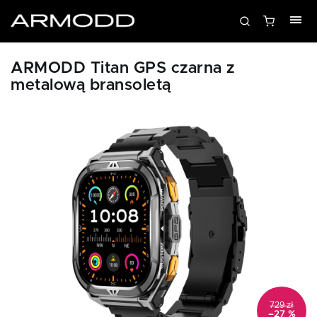
ARMODD Titan GPS czarna z
metalową bransoletą
729 zł
–27 %