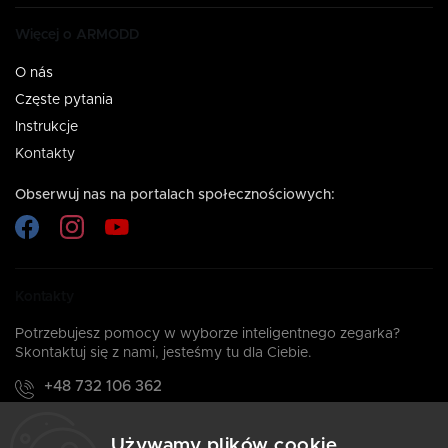
Więcej o ARMODD
O nás
Częste pytania
Instrukcje
Kontakty
Obserwuj nas na portalach społecznościowych:
Kontakty
Potrzebujesz pomocy w wyborze inteligentnego zegarka?
Skontaktuj się z nami, jesteśmy tu dla Ciebie.
+48 732 106 362
Zadzwoń do nas: Pn-Pt: 08:00 - 16:00
Używamy plików cookie
info@armodd.pl