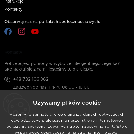
Instrukcje
Kontakty
Obserwuj nas na portalach społecznościowych:
Kontakty
Potrzebujesz pomocy w wyborze inteligentnego zegarka?
Skontaktuj się z nami, jesteśmy tu dla Ciebie.
+48 732 106 362
Zadzwoń do nas: Pn-Pt: 08:00 - 16:00
info@armodd.pl
Używamy plików cookie
Odpowiadamy w ciągu 24 godzin
Możemy je zamieścić w celu analizy danych dotyczących
odwiedzających, ulepszenia naszej strony internetowej,
pokazania spersonalizowanych treści i zapewnienia Państwu
Copyright 2026
ARMODD.PL
. Wszystkie prawa
wspaniałego doświadczenia na stronie internetowej.