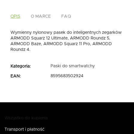
OPIS
O MARCE
FAQ
Wymienny nylonowy pasek do inteligentnych zegarków
ARMODD Squarz 12 Ultimate, ARMODD Roundz 5,
ARMODD Baze, ARMODD Squarz 11 Pro, ARMODD
Roundz 4.
Paski do smartwatchy
Kategoria
:
8595683502924
EAN
:
Wszystko do kupienia
Transport i płatność