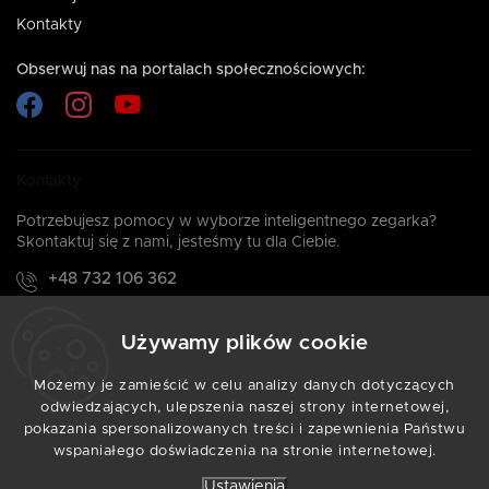
Kontakty
Obserwuj nas na portalach społecznościowych:
Kontakty
Potrzebujesz pomocy w wyborze inteligentnego zegarka?
Skontaktuj się z nami, jesteśmy tu dla Ciebie.
+48 732 106 362
Zadzwoń do nas: Pn-Pt: 08:00 - 16:00
Używamy plików cookie
info@armodd.pl
Odpowiadamy w ciągu 24 godzin
Możemy je zamieścić w celu analizy danych dotyczących
odwiedzających, ulepszenia naszej strony internetowej,
pokazania spersonalizowanych treści i zapewnienia Państwu
wspaniałego doświadczenia na stronie internetowej.
Copyright 2026
ARMODD.PL
. Wszystkie prawa
zastrzeżone.
Ustawienia