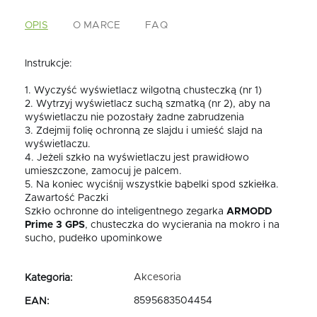
OPIS
O MARCE
FAQ
Instrukcje:
1. Wyczyść wyświetlacz wilgotną chusteczką (nr 1)
2. Wytrzyj wyświetlacz suchą szmatką (nr 2), aby na
wyświetlaczu nie pozostały żadne zabrudzenia
3. Zdejmij folię ochronną ze slajdu i umieść slajd na
wyświetlaczu.
4. Jeżeli szkło na wyświetlaczu jest prawidłowo
umieszczone, zamocuj je palcem.
5. Na koniec wyciśnij wszystkie bąbelki spod szkiełka.
Zawartość Paczki
Szkło ochronne do inteligentnego zegarka
ARMODD
Prime 3 GPS
, chusteczka do wycierania na mokro i na
sucho, pudełko upominkowe
Akcesoria
Kategoria
:
8595683504454
EAN
: