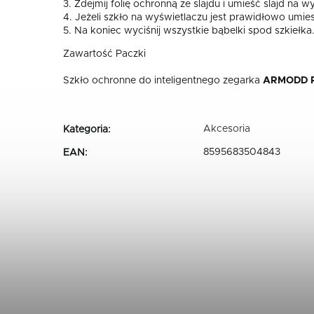
3. Zdejmij folię ochronną ze slajdu i umieść slajd na w
4. Jeżeli szkło na wyświetlaczu jest prawidłowo umie
5. Na koniec wyciśnij wszystkie bąbelki spod szkiełka
Zawartość Paczki
Szkło ochronne do inteligentnego zegarka
ARMODD R
Akcesoria
Kategoria
:
8595683504843
EAN
: