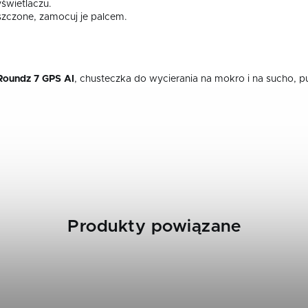
yświetlaczu.
szczone, zamocuj je palcem.
.
oundz 7 GPS AI
, chusteczka do wycierania na mokro i na
sucho, 
Produkty powiązane