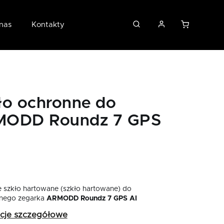
nas
Kontakty
ło ochronne do
ODD Roundz 7 GPS
 szkło hartowane (szkło hartowane) do
ntnego zegarka
ARMODD Roundz 7 GPS AI
acje szczegółowe