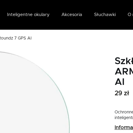
Inteligentne okulary
Akcesoria
Słuchawki
O 
oundz 7 GPS AI
Szk
ARM
AI
29 zł
Ochronne
intelige
Inform